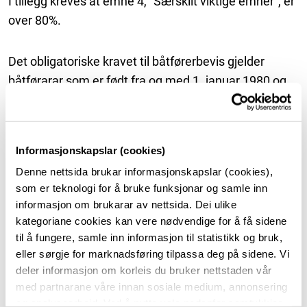
I tillegg kreves at emne 4, "Særskilt viktige emner", er
over 80%.
Det obligatoriske kravet til båtførerbevis gjelder
båtførarar som er født fra og med 1. januar 1980 og
seinere. Det er nødvendig med et slikt bevis for å føre
fritidsbåter med lengde over 8 meter eller med
motorkraft større enn 25 hestekrefter.
Informasjonskapslar (cookies)
Det kreves ingen form for praksis i forbindelse med
Denne nettsida brukar informasjonskapslar (cookies),
Båtførerprøven eller for å få utstedt båtførerbevis.
som er teknologi for å bruke funksjonar og samle inn
informasjon om brukarar av nettsida. Dei ulike
For å kunne avlegge Båtførerprøven, må du
kategoriane cookies kan vere nødvendige for å få sidene
registreres i Båtførerregisteret.
til å fungere, samle inn informasjon til statistikk og bruk,
eller sørgje for marknadsføring tilpassa deg på sidene. Vi
Dette gjer du ved å klikke på knappen "Registrer deg".
deler informasjon om korleis du bruker nettstaden vår
Registreringen koster kr. 940,- og dekker ett forsøk på
med partnarane våre innan sosiale medium, annonsering
Båtførerprøven + utstedelse av Båtførerbevis.
og analysearbeid. Ved å nytte vala nedanfor samtykkjer